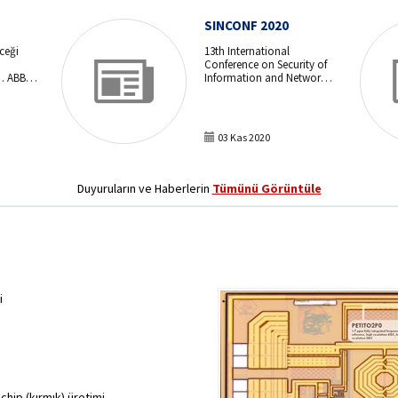
SINCONF 2020
ceği
13th International
Conference on Security of
… ABB,
Information and Networks
ik
(4-6 Nov 2020)
m gören
a burs
03 Kas 2020
Duyuruların ve Haberlerin
Tümünü Görüntüle
i
chip (kırmık) üretimi.