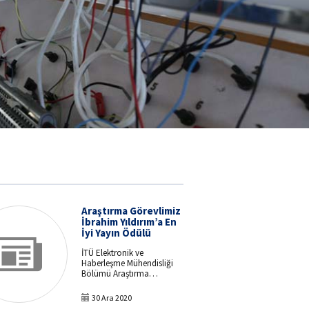
Araştırma Görevlimiz
İbrahim Yıldırım’a En
İyi Yayın Ödülü
İTÜ Elektronik ve
Haberleşme Mühendisliği
Bölümü Araştırma
Görevlilerimizden İbrahim
Yıldırım’ın çalışması, IEEE
30 Ara 2020
Latin-American Conference