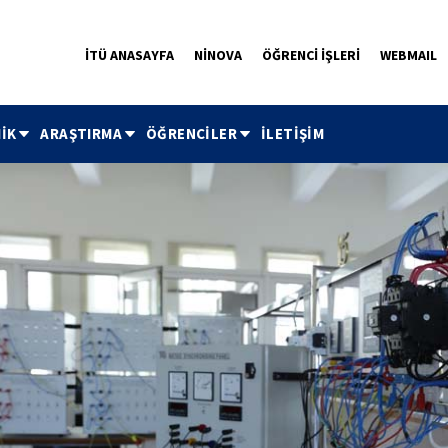
İTÜ ANASAYFA
NİNOVA
ÖĞRENCİ İŞLERİ
WEBMAIL
İK
ARAŞTIRMA
ÖĞRENCİLER
İLETİŞİM