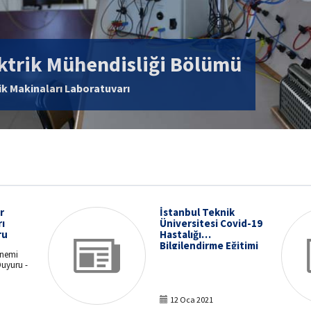
liği Bölümü
r
İstanbul Teknik
ı
Üniversitesi Covid-19
ru
Hastalığı
Bilgilendirme Eğitimi
önemi
Duyuru -
12 Oca 2021