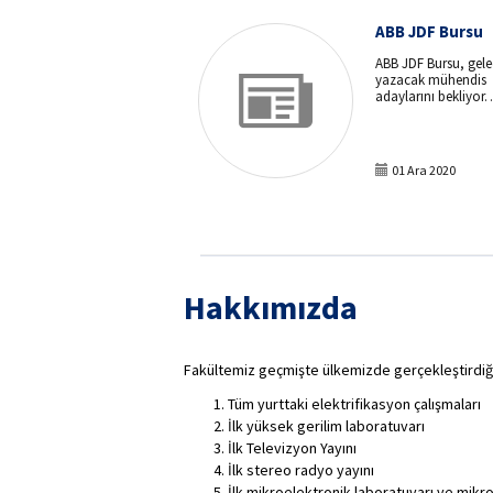
ABB JDF Bursu
ABB JDF Bursu, gele
yazacak mühendis
adaylarını bekliyor
İTÜ Elektrik-Elektron
Fakültesi’nde eğiti
mühendis adayların
olanağı sağlıyor.
01 Ara 2020
Hakkımızda
Fakültemiz geçmişte ülkemizde gerçekleştirdiğ
Tüm yurttaki elektrifikasyon çalışmaları
İlk yüksek gerilim laboratuvarı
İlk Televizyon Yayını
İlk stereo radyo yayını
İlk mikroelektronik laboratuvarı ve mikro­