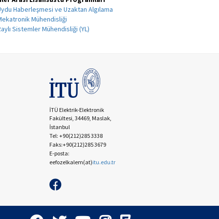
Uydu Haberleşmesi ve Uzaktan Algılama
Mekatronik Mühendisliği
Raylı Sistemler Mühendisliği (YL)
İTÜ Elektrik-Elektronik
Fakültesi, 34469, Maslak,
İstanbul
Tel: +90(212)285 3338
Faks:+90(212)285 3679
E-posta:
eefozelkalem
(at)
itu.edu.tr