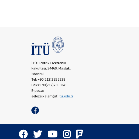
İTÜ Elektrik-Elektronik
Fakültesi, 34469, Maslak,
İstanbul
Tel: +90(212)285 3338
Faks:+90(212)285 3679
E-posta:
eefozelkalem
(at)
itu.edu.tr