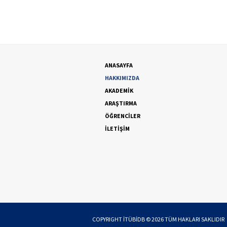
ANASAYFA
HAKKIMIZDA
AKADEMİK
ARAŞTIRMA
ÖĞRENCİLER
İLETİŞİM
COPYRIGHT
İTÜBİDB
©
2026
TÜM HAKLARI SAKLIDIR