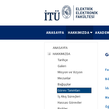
ANASAYFA
HAKKIMIZDA
AKADEM
ANASAYFA
G
HAKKIMIZDA
Tarihçe
Galeri
Fa
Misyon ve Vizyon
Mezunlar
Bö
Bağışçılar
İd
Görev Tanımları
İş Akış Süreçleri
Ma
Hassas Görevler
Öğ
Riskler