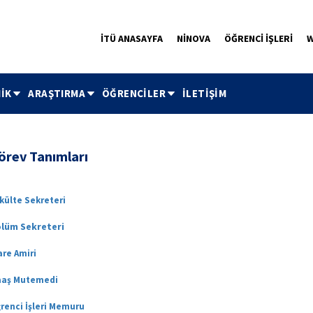
İTÜ ANASAYFA
NİNOVA
ÖĞRENCİ İŞLERİ
W
İK
ARAŞTIRMA
ÖĞRENCİLER
İLETİŞİM
örev Tanımları
külte Sekreteri
lüm Sekreteri
are Amiri
aş Mutemedi
renci İşleri Memuru